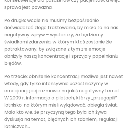
konsekwencje dla pasażerów czy pacjentów, a więc
sprawa jest poważna.
Po drugie: wcale nie musimy bezpośrednio
doświadczać złego traktowania, by miało to na nas
negatywny wpływ – wystarczy, że będziemy
świadkami zdarzenia, w którym ktoś zostanie źle
potraktowany, by związane z tym złe emocje
obniżyły naszą koncentrację i sprzyjały popełnianiu
błędów.
Po trzecie: obniżenie koncentracji możliwe jest nawet
wtedy, gdy tylko intensywnie uczestniczymy w
emocjonującej rozmowie na jakiś negatywny temat.
W 2009 r. informacja o pilotach, którzy „przegapili”
lotnisko, na którym mieli wylądować, obiegła świat.
Mało kto wie, że przyczyną tego była ich żywa
dyskusja na temat, błędnych ich zdaniem, regulacji
lotniczych…